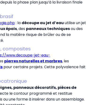
epuis la phase plan jusqu’à la livraison finale
brasif
ogie.php
: la
découpe au jet d’eau
utilise un jet
ux épais
, des
panneaux techniques
ou des
nd la matière risque de brûler ou de se
té.
e, composites
s://www.decoupe-jet-eau-
les
pierres naturelles et marbres
, les
is
pour certains projets. Cette polyvalence fait
mécatronique
ignes, panneaux décoratifs, pièces de
specte le contour programmé et restitue
cis ou une forme à insérer dans un assemblage.