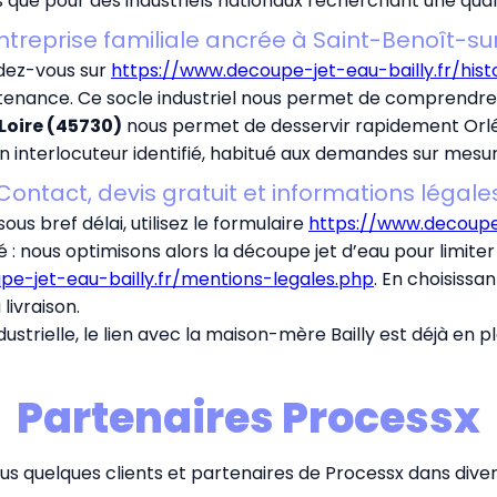
s que pour des industriels nationaux recherchant une qual
treprise familiale ancrée à Saint-Benoît-su
ndez-vous sur
https://www.decoupe-jet-eau-bailly.fr/hist
ntenance. Ce socle industriel nous permet de comprendre 
Loire (45730)
nous permet de desservir rapidement Orléan
un interlocuteur identifié, habitué aux demandes sur mesur
Contact, devis gratuit et informations légale
us bref délai, utilisez le formulaire
https://www.decoupe-
ité : nous optimisons alors la découpe jet d’eau pour limite
e-jet-eau-bailly.fr/mentions-legales.php
. En choisissan
 livraison.
strielle, le lien avec la maison-mère Bailly est déjà en p
Partenaires Processx
s quelques clients et partenaires de Processx dans divers