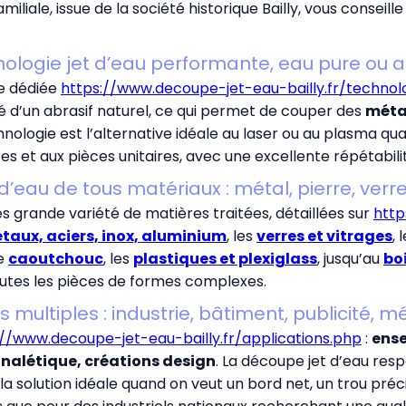
ale, issue de la société historique Bailly, vous conseille d
ologie jet d’eau performante, eau pure ou a
e dédiée
https://www.decoupe-jet-eau-bailly.fr/technol
né d’un abrasif naturel, ce qui permet de couper des
méta
ologie est l’alternative idéale au laser ou au plasma qua
es et aux pièces unitaires, avec une excellente répétabili
d’eau de tous matériaux : métal, pierre, verr
rès grande variété de matières traitées, détaillées sur
http
taux, aciers, inox, aluminium
, les
verres et vitrages
, 
le
caoutchouc
, les
plastiques et plexiglass
, jusqu’au
bo
toutes les pièces de formes complexes.
s multiples : industrie, bâtiment, publicité, 
://www.decoupe-jet-eau-bailly.fr/applications.php
:
ense
gnalétique, créations design
. La découpe jet d’eau re
la solution idéale quand on veut un bord net, un trou pré